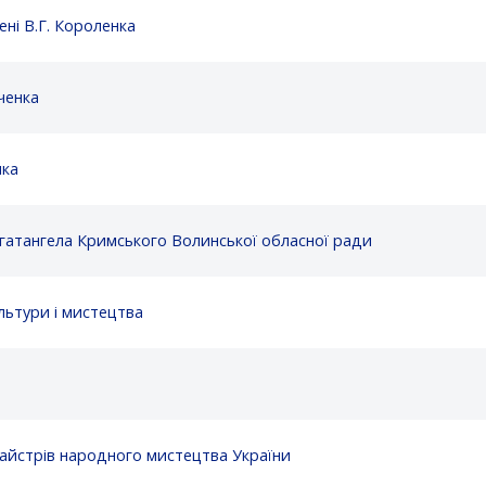
ні В.Г. Короленка
ченка
нка
гатангела Кримського Волинської обласної ради
ьтури і мистецтва
айстрів народного мистецтва України