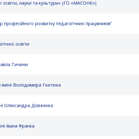
ї освіти, науки та культури» (ГО «МАСОНК»)
 професійного розвитку педагогічних працівників”
гічної освіти
Павла Тичини
м імені Володимира Гнатюка
ені Олександра Довженка
ні Івана Франка