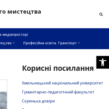
ого мистецтва
в медіапросторі
тецтво
Професійна освіта. Транспорт
Відкри
Корисні посилання
Хмельницький національний університет
Гуманітарно-педагогічний факультет
Скринька довiри