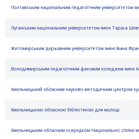
Полтавським національним педагогічним університетом іме
Луганським національним університетом імені Тараса Шев
Житомирським державним університетом імені Івана Фра
Володимирським педагогічним фаховим коледжем імені А
Хмельницький обласним науково-методичним центром кул
Хмельницькою обласною бібліотекою для молоді
Хмельницьким обласним осередком Національної спілки м