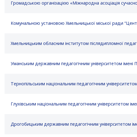
Громадською організацією «Міжнародна асоціація сучасно
Комунальною установою Хмельницької міської ради “Центр
Хмельницьким обласним інститутом післядипломної педаго
Уманським державним педагогічним університетом імені 
Тернопільським національним педагогічним університето
Глухівським національним педагогічним університетом ім
Дрогобицьким державним педагогічним університетом іме