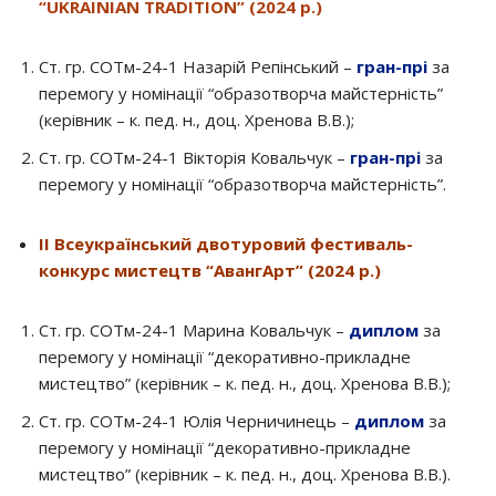
“UKRAINIAN TRADITION” (2024 р.)
Ст. гр. СОТм-24-1 Назарій Репінський –
гран-прі
за
перемогу у номінації “образотворча майстерність”
(керівник – к. пед. н., доц. Хренова В.В.);
Ст. гр. СОТм-24-1 Вікторія Ковальчук –
гран-прі
за
перемогу у номінації “образотворча майстерність”.
ІІ Всеукраїнський двотуровий фестиваль-
конкурс мистецтв “АвангАрт” (2024 р.)
Ст. гр. СОТм-24-1 Марина Ковальчук –
диплом
за
перемогу у номінації “декоративно-прикладне
мистецтво” (керівник – к. пед. н., доц. Хренова В.В.);
Ст. гр. СОТм-24-1 Юлія Черничинець –
диплом
за
перемогу у номінації “декоративно-прикладне
мистецтво” (керівник – к. пед. н., доц. Хренова В.В.).