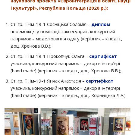
наукового проекту «Євроінтеграція в освіті, науці
і культурі», Республіка Польща (2020 р.):
Ст. гр. ТНм-19-1 Сосніцька Соломія –
диплом
переможця у номінації «аксесуари», конкурсний
напрямок – моделювання одягу (керівник – к.пед.н.,
доц. Хренова В.В.);
Ст. гр. ТНм-19-1 Прокопчук Ольга –
сертифікат
учасника, конкурсний напрямок – декор в інтер’єрі
(hand made) (керівник – к.пед.н., доц. Хренова В.В.);
Ст. гр. ТНм-19-1 Янчак Анастасія –
сертифікат
учасника, конкурсний напрямок – декор в інтер’єрі
(hand made) (керівник – к.пед.н., доц. Корницька Л.А.).