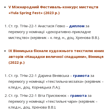
V Міжнародний Фестиваль-конкурс мистецтв
«Yula Spring Fest» (2023 р.)
Ст. гр. ТНм-22-1 Анастасія Гевко –
диплом
за
перемогу у номінації «декоративно-прикладне
мистецтво» (керівник – к. пед. н., доц. Хренова В.В.).
ІХ Вінницька бієнале художнього текстилю юних
авторів «Нащадки величної спадщини», Вінниця
(2022 р.)
Ст. гр. ТНм-22-1 Дарина Вінявська –
грамота
за
перемогу у номінації «текстильна мозаїка» (керівник –
к.пед.н., доц. Корницька Л.А.);
Ст. гр. ТНм-22-1 Віта Присяжнюк –
грамота
за
перемогу у номінації «текстильні чари» (керівник –
к.пед.н., доц. Хренова В.В.);