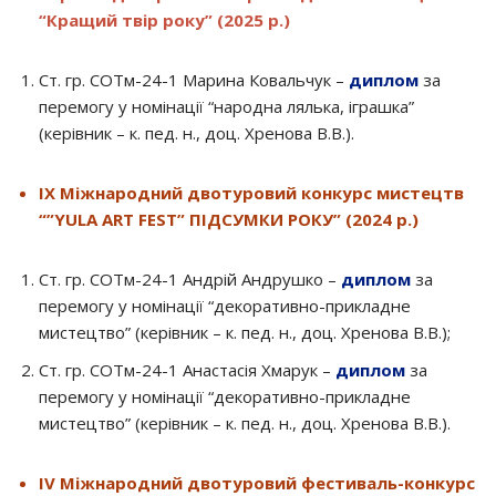
“Кращий твір року”
(2025 р.)
Ст. гр. СОТм-24-1 Марина Ковальчук –
диплом
за
перемогу у номінації “народна лялька, іграшка”
(керівник – к. пед. н., доц. Хренова В.В.).
IХ
Міжнародний двотуровий конкурс мистецтв
“”YULA ART FEST” ПІДСУМКИ РОКУ” (2024 р.)
Ст. гр. СОТм-24-1 Андрій Андрушко –
диплом
за
перемогу у номінації “декоративно-прикладне
мистецтво” (керівник – к. пед. н., доц. Хренова В.В.);
Ст. гр. СОТм-24-1 Анастасія Хмарук –
диплом
за
перемогу у номінації “декоративно-прикладне
мистецтво” (керівник – к. пед. н., доц. Хренова В.В.).
IV Міжнародний двотуровий фестиваль-конкурс