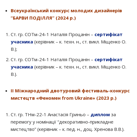
Всеукраїнський конкурс молодих дизайнерів
“БАРВИ ПОДІЛЛЯ” (2024 р.)
Ст. гр. СОТм-24-1 Наталія Процанін –
сертифікат
учасника
(керівник – к. техн. н., ст. викл. Міщенко О.
В.);
Ст. гр. СОТм-24-1 Наталія Процанін –
сертифікат
учасника
(керівник – к. техн. н., ст. викл. Міщенко О.
В.).
ІІ Міжнародний двотуровий фестиваль-конкурс
мистецтв «Феномен from Ukrainе» (2023 р.)
Ст. гр. ТНм-22-1 Анастасія Гриньо –
диплом
за
перемогу у номінації “декоративно-прикладне
мистецтво” (керівник – к. пед. н., доц. Хренова В.В.).