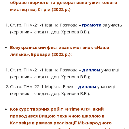
образотворчого та декоративно-ужиткового
мистецтва, Стрій (2022 р.)
Ст. гр. ТНм-21-1 Іванна Рожкова –
грамота
за участь
(керівник – к.пед.н., доц. Хренова В.В.).
Всеукраїнський фестиваль мотанок «Наша
лялька», Бровари (2022 р.):
Ст. гр. ТНм-21-1 Іванна Рожкова –
диплом
учасниці
(керівник – к.пед.н., доц. Хренова В.В.);
Ст. гр. ТНм-22-1 Мар’яна Білик –
диплом
учасниці
(керівник – к.пед.н., доц. Хренова В.В.).
Конкурс творчих робіт «Prime Art», який
проводився Вищою технічною школою в
Катовіце в рамках реалізації Міжнародного