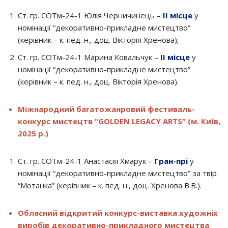
Ст. гр. СОТм-24-1 Юлія Черничинець –
ІІ місце
у
номінації “декоративно-прикладне мистецтво”
(керівник – к. пед. н., доц. Вікторія Хренова);
Ст. гр. СОТм-24-1 Марина Ковальчук –
ІІ місце
у
номінації “декоративно-прикладне мистецтво”
(керівник – к. пед. н., доц. Вікторія Хренова).
Міжнародний багатожанровий фестиваль-
конкурс мистецтв “GOLDEN LEGACY ARTS” (м. Київ,
2025 р.)
Ст. гр. СОТм-24-1 Анастасія Хмарук –
Гран-прі
у
номінації “декоративно-прикладне мистецтво” за твір
“Мотанка” (керівник – к. пед. н., доц. Хренова В.В.).
Обласний відкритий конкурс-виставка художніх
виробів декоративно-прикладного мистецтва