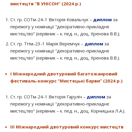
мистецтв “В УНІСОН” (2024 р.)
Ст. гр. СОТм-24-1 Вікторія Ковальчук –
диплом
за
перемогу у номінації “декоративно-прикладне
мистецтво” (керівник – к. пед. н., доц. Хренова В.В.);
Ст. гр. ТНм-23-1 Марія Веремчук –
диплом
за
перемогу у номінації “декоративно-прикладне
мистецтво” (керівник – к. пед. н., доц. Хренова В.В.).
I Міжнародний двотуровий багатожанровий
фестиваль-конкурс “Мистецькі барви” (2024 р.)
Ст. гр. СОТм-24-1 Вікторія Гаруліч –
диплом
за
перемогу у номінації “декоративно-прикладне
мистецтво” (керівник – к. пед. н., доц. Корницька Л.А.).
IІI Міжнародний двотуровий конкурс мистецтв