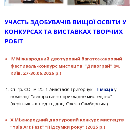
УЧАСТЬ ЗДОБУВАЧІВ ВИЩОЇ ОСВІТИ У
КОНКУРСАХ ТА ВИСТАВКАХ ТВОРЧИХ
РОБІТ
IV Міжнародний двотуровий багатожанровий
фестиваль-конкурс мистецтв “Дивограй” (м.
Київ, 27-30.06.2026 р.)
Ст. гр. СОТм-25-1 Анастасія Григорчук –
І місце
у
номінації “декоративно-прикладне мистецтво”
(керівник – к. пед. н., доц. Олена Самборська).
Х Міжнародний двотуровий конкурс мистецтв
“Yula Art Fest” “Підсумки року” (2025 р.)