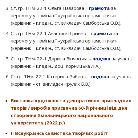
Ст. гр. ТНм-22-1 Ольга Назарова –
грамота
за
перемогу у номінації «українська орнаментика»
(керівник – к.пед.н., ст. викладач Самборська О.В.);
Ст. гр. ТНм-22-1 Анастасія Гриньо –
грамота
за
перемогу у номінації «українська орнаментика»
(керівник – к.пед.н., ст. викладач Самборська О.В.);
Ст. гр. ТНм-22-1 Дарина Вінявська –
подяка
за участь
(керівник – к.пед.н., доц. Корницька Л.А.).
Ст.гр. ТНм-22-1 Катерина Рябець –
подяка
за участь
(керівник – ст. викладач Крулик Б.В.)
Виставка художніх та декоративно-прикладних
творів / виробів присвячна 60-й річниці від дня
створення Хмельницького національного
університету (2022 р.)
ІІ Всеукраїнська виствка творчих робіт