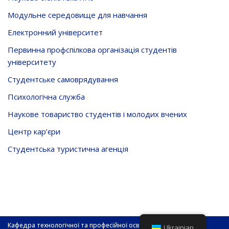
Модульне середовище для навчання
Електронний університет
Первинна профспілкова організація студентів
університету
Студентське самоврядування
Психологічна служба
Наукове товариство студентів і молодих вчених
Центр кар’єри
Студентська туристична агенція
Кафедра технологічної та професійної освіти і декоративного
Ukrainian