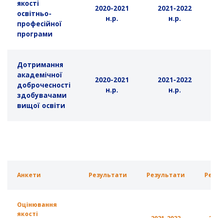
якості
2020-2021
2021-2022
освітньо-
н.р.
н.р.
професійної
програми
Дотримання
академічної
2020-2021
2021-2022
доброчесності
н.р.
н.р.
здобувачами
вищої освіти
Анкети
Результати
Результати
Рез
Оцінювання
якості