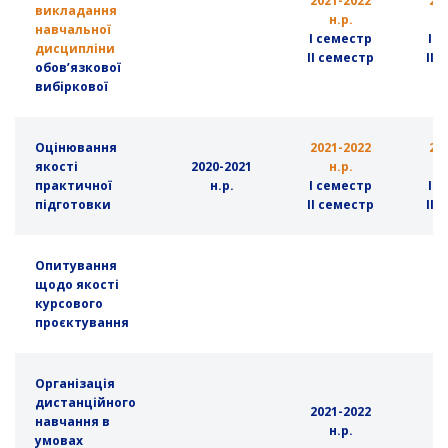
2021-2022
20
викладання
н.р.
навчальної
І семестр
І 
дисципліни
ІІ семестр
ІІ 
обов’язкової
вибіркової
Оцінювання
2021-2022
20
якості
2020-2021
н.р.
практичної
н.р.
І семестр
І 
підготовки
ІІ семестр
ІІ 
Опитування
щодо якості
курсового
проєктування
Організація
дистанційного
2021-2022
навчання
в
н.р.
умовах