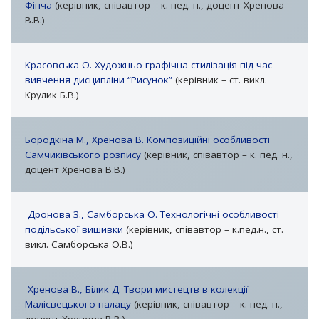
Фінча
(керівник, співавтор – к. пед. н., доцент Хренова
В.В.)
Красовська О. Художньо-графічна стилізація під час
вивчення дисципліни “Рисунок”
(керівник – ст. викл.
Крулик Б.В.)
Бородкіна М., Хренова В. Композиційні особливості
Самчиківського розпису
(керівник, співавтор – к. пед. н.,
доцент Хренова В.В.)
Дронова З., Самборська О. Технологічні особливості
подільської вишивки
(керівник, співавтор – к.пед.н., ст.
викл. Самборська О.В.)
Хренова В., Білик Д. Твори мистецтв в колекції
Малієвецького палацу
(керівник, співавтор – к. пед. н.,