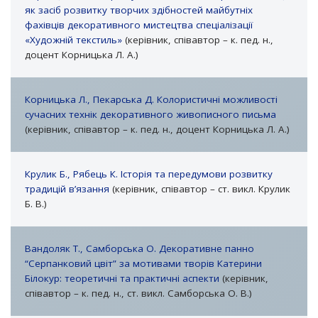
як засіб розвитку творчих здібностей майбутніх
фахівців декоративного мистецтва спеціалізації
«Художній текстиль»
(керівник, співавтор – к. пед. н.,
доцент Корницька Л. А.)
Корницька Л., Пекарська Д. Колористичні можливості
сучасних технік декоративного живописного письма
(керівник, співавтор – к. пед. н., доцент Корницька Л. А.)
Крулик Б., Рябець К. Історія та передумови розвитку
традицій в’язання
(керівник, співавтор – ст. викл. Крулик
Б. В.)
Вандоляк Т., Самборська О. Декоративне панно
“Серпанковий цвіт” за мотивами творів Катерини
Білокур: теоретичні та практичні аспекти
(керівник,
співавтор – к. пед. н., ст. викл. Самборська О. В.)