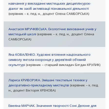
навчання у викладанні мистецьких дисциплін:урок-
діалог як засіб активізації пізнавальної діяльності
(керівник – к. пед. н., доцент Олена САМБОРСЬКА)
Анастасія МРУЧКІВСЬКА. Екологічне виховання учнів у
мистецькій школі
(керівник – к. пед. н., доцент Олена
САМБОРСЬКА)
Яна КОВАЛЕНКО. Художнє втілення національного
символу янгола-охоронця у дерев’яній об’ємній
скульптурі
(керівник – старший викладач Блгдан КРУЛИК)
Лариса КРИВОРУКА. Змішані текстильні техніки у
декоративно-прикладному мистецтві
(керівник – к. пед.
н., доцент Вікторія ХРЕНОВА)
Евеліна МАРЧАК. Значення творчості Соні Делоне для