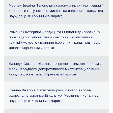
Марчак Евеліна. Текстильна пластика як синтез традиції,
технології та сучасного мистецтва (керівник – канд. пед.
наук, доцент Корницька Лариса)
Романюк Катерина. Традиції та інновації декоративно-
прикладного мистецтва у створенні композицій в
техніці «мокрого» валяння (керівник – канд. пед. наук,
доцент Корницька Лариса)
Лазарук Оксана. «Єдність початків» – символічний зміст
мови народного декоративного мистецтва (керівник –
канд. пед. наук, доц. Корницька Лариса)
Гончар Вікторія. Багатовимірний символ янгола-
охоронця в українській культурі (керівник – канд. пед.
наук, доцент Корницька Лариса)