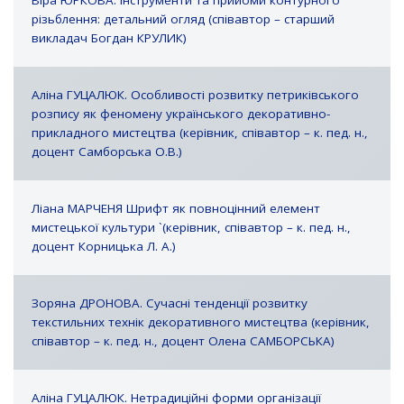
Віра ЮРКОВА. Інструменти та прийоми контурного
різьблення: детальний огляд (співавтор – старший
викладач Богдан КРУЛИК)
Аліна ГУЦАЛЮК. Особливості розвитку петриківського
розпису як феномену українського декоративно-
прикладного мистецтва (керівник, співавтор – к. пед. н.,
доцент
Самборська О.В.)
Ліана МАРЧЕНЯ Шрифт як повноцінний елемент
мистецької культури `(керівник, співавтор – к. пед. н.,
доцент
Корницька Л. А.)
Зоряна ДРОНОВА. Сучасні тенденції розвитку
текстильних технік декоративного мистецтва (керівник,
співавтор – к. пед. н., доцент Олена САМБОРСЬКА)
Аліна ГУЦАЛЮК. Нетрадиційні форми організації