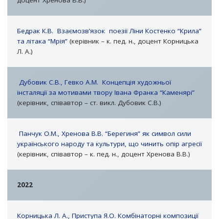
доцент Хренова В.В.)
Бедрак К.В. Взаємозв’язок поезії Ліни Костенко “Крила”
та літака “Мрія”
(керівник – к. пед. н., доцент Корницька
Л. А.)
Дубовик С.В., Гевко А.М. Концепція художньої
інсталяції за мотивами твору Івана Франка “Каменярі”
(керівник, співавтор – ст. викл. Дубовик С.В.)
Панчук О.М., Хренова В.В. “Берегиня” як символ сили
українського народу та культури, що чинить опір агресії
(керівник, співавтор – к. пед. н., доцент Хренова В.В.)
2022
Корницька Л. А., Приступа Я.О. Комбінаторні композиції