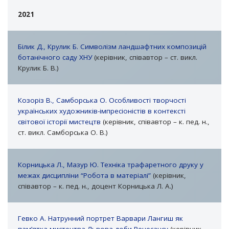
2021
Білик Д., Крулик Б. Символізм ландшафтних композицій
ботанічного саду ХНУ
(керівник, співавтор – ст. викл.
Крулик Б. В.)
Козоріз В., Самборська О. Особливості творчості
українських художників-імпресіоністів в контексті
світової історії мистецтв
(керівник, співавтор – к. пед. н.,
ст. викл. Самборська О. В.)
Корницька Л., Мазур Ю. Техніка трафаретного друку у
межах дисципліни “Робота в матеріалі”
(керівник,
співавтор – к. пед. н., доцент Корницька Л. А.)
Гевко А. Натрунний портрет Варвари Лангиш як