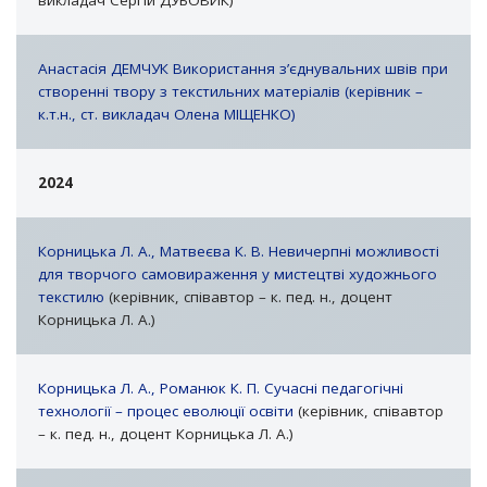
викладач Сергій ДУБОВИК)
Анастасія ДЕМЧУК Використання з’єднувальних швів при
створенні твору з текстильних матеріалів (керівник –
к.т.н., ст. викладач Олена МІЩЕНКО)
2024
Корницька Л. А., Матвеєва К. В. Невичерпні можливості
для творчого самовираження у мистецтві художнього
текстилю
(керівник, співавтор – к. пед. н., доцент
Корницька Л. А.)
Корницька Л. А., Романюк К. П. Сучасні педагогічні
технології – процес еволюції освіти
(керівник, співавтор
– к. пед. н., доцент Корницька Л. А.)