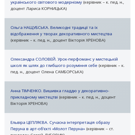
українського світового модернізму
(керівник – к. пед. н.,
доцент Лариса КОРНИЦЬКА)
Ольга НАЩУБСЬКА. Великодні традиції та їх
відображення у творах декоративного мистецтва
(керівник – к. пед. н., доцент Вікторія ХРЕНОВА)
Олександра СОЛОВЕЙ. Урок-перфоманс у мистецькій
школі як шлях до глибшого розуміння себе
(керівник – к.
пед. н., доцент Олена САМБОРСЬКА)
Анна ТІМЧЕНКО. Вишивка гладдю у декоративно-
прикладному мистецтві
(керівник – к. пед. н., доцент
Вікторія ХРЕНОВА)
Ельвіра ЦЕПЛЯЄВА. Сучасна інтерпретація образу
Перуна в арт-об’єкті «Молот Перуна»
(керівник – ст.