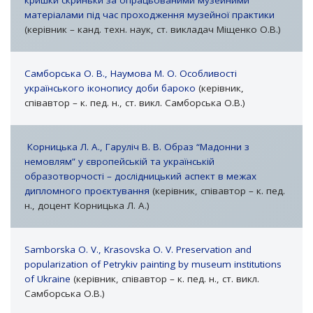
кришки скриньки за опрацьованими музейними
матеріалами під час проходження музейної практики
(керівник – канд. техн. наук, ст. викладач Міщенко О.В.)
Самборська О. В., Наумова М. О. Особливості
українського іконопису доби бароко
(керівник,
співавтор – к. пед. н., ст. викл. Самборська О.В.)
Корницька Л. А., Гаруліч В. В. Образ “Мадонни з
немовлям” у європейській та українській
образотворчості – дослідницький аспект в межах
дипломного проєктування
(керівник, співавтор – к. пед.
н., доцент Корницька Л. А.)
Samborska O. V., Krasovska O. V. Preservation and
popularization of Petrykiv painting by museum institutions
of Ukraine
(керівник, співавтор – к. пед. н., ст. викл.
Самборська О.В.)