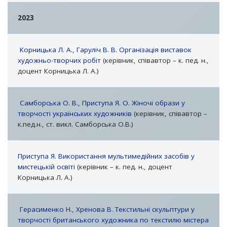
2023
Корницька Л. А., Гаруліч В. В. Організація виставок
художньо-творчих робіт
(керівник, співавтор – к. пед. н.,
доцент Корницька Л. А.)
Самборська О. В., Приступа Я. О. Жіночі образи у
творчості українських художників
(керівник, співавтор –
к.пед.н., ст. викл. Самборська О.В.)
Приступа Я. Використання мультимедійних засобів у
мистецькій освіті
(керівник – к. пед. н., доцент
Корницька Л. А.)
Герасименко Н., Хренова В. Текстильні скульптури у
творчості британського художника по текстилю містера