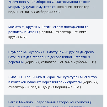
Дьомінова А., Самборська О. Застосування техніки
макраме у сучасному інтер’єрі
(керівник, співавтор – к.
пед. н., ст. викл. Самборська О.В.)
Малюта У., Крулик Б. Батик, історія походження та
розвиток в Україні
(керівник, співавтор – ст. викл.
Крулик Б.В.)
Наумова М., Дубовик С. Пластунський рух як джерело
натхнення для створення декоративної інсталяції з
деревини
(керівник, співавтор – ст. викл. Дубовик С. В.)
Смаль О., Корницька Л. Українські культура і мистецтво
в контексті сучасних маркетингових стратегій
(керівник,
співавтор – к. пед. н., доцент Корницька Л. А.)
Багрій Михайло. Розроблення авторської композиції