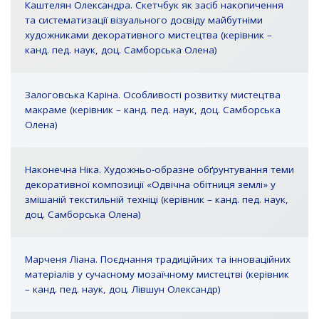
Каштелян Олександра. Скетчбук як засіб накопичення
та систематизації візуального досвіду майбутніми
художниками декоративного мистецтва (керівник –
канд. пед. наук, доц. Самборська Олена)
Залоговська Каріна. Особливості розвитку мистецтва
макраме (керівник – канд. пед. наук, доц. Самборська
Олена)
Наконечна Ніка. Художньо-образне обґрунтування теми
декоративної композиції «Одвічна обітниця землі» у
змішаній текстильній техніці (керівник – канд. пед. наук,
доц. Самборська Олена)
Марченя Ліана. Поєднання традиційних та інноваційних
матеріалів у сучасному мозаїчному мистецтві (керівник
– канд. пед. наук, доц. Лівшун Олександр)