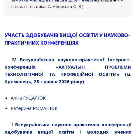
пам’ятка мистецтва Львова доби Ренесансу
(керівник –
к. пед. н., ст. викл. Самборська О. В.)
УЧАСТЬ ЗДОБУВАЧІВ ВИЩОЇ ОСВІТИ У НАУКОВО-
ПРАКТИЧНИХ КОНФЕРЕНЦІЯХ
IV Всеукраїнська науково-практичнf Інтернет-
конференція «АКТУАЛЬНІ ПРОБЛЕМИ
ТЕХНОЛОГІЧНОЇ ТА ПРОФЕСІЙНОЇ ОСВІТИ» (м.
Кременець, 28 травня 2026 року)
Аліна ГУЦАЛЮК
Катерина РОМАНЮК
I Всеукраїнська науково-практична конференції
здобувачів вищої освіти і молодих учених