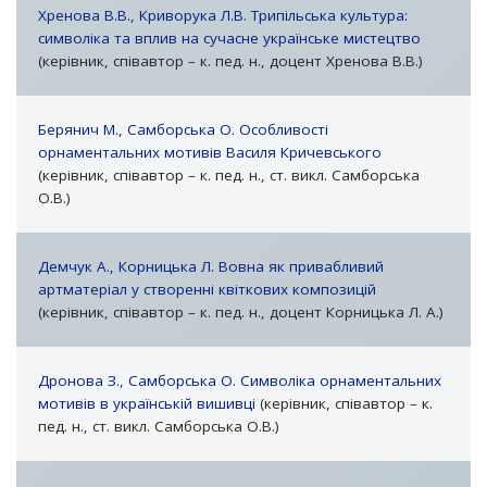
Хренова В.В., Криворука Л.В. Трипільська культура:
символіка та вплив на сучасне українське мистецтво
(керівник, співавтор – к. пед. н., доцент Хренова В.В.)
Берянич М., Самборська О. Особливості
орнаментальних мотивів Василя Кричевського
(керівник, співавтор – к. пед. н., ст. викл. Самборська
О.В.)
Демчук А., Корницька Л. Вовна як привабливий
артматеріал у створенні квіткових композицій
(керівник, співавтор – к. пед. н., доцент Корницька Л. А.)
Дронова З., Самборська О. Символіка орнаментальних
мотивів в українській вишивці
(керівник, співавтор – к.
пед. н., ст. викл. Самборська О.В.)