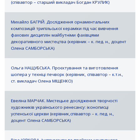
(співавтор – старший викладач Богдан КРУЛИК)
Михайло БАГРІЙ. Дослідження орнаментальних
композицій трипільської кераміки під час вивчення
фахових дисциплін майбутніми фахівцями
декоративного мистецтва (керівник – к. пед. н., доцент
Олена САМБОРСЬКА)
Ольга НАЩУБСЬКА. Проєктування та виготовлення
шопера у техніці печворк (керівник, співавтор – к.т.н.,
ст. викладач Олена МІЩЕНКО)
Евеліна МАРЧАК. Мистецьке дослідження творчості
художників українського ренесансу: іконописці
успенської церкви (керівник,співавтор – к. пед. н.,
доцент Олена САМБОРСЬКА)