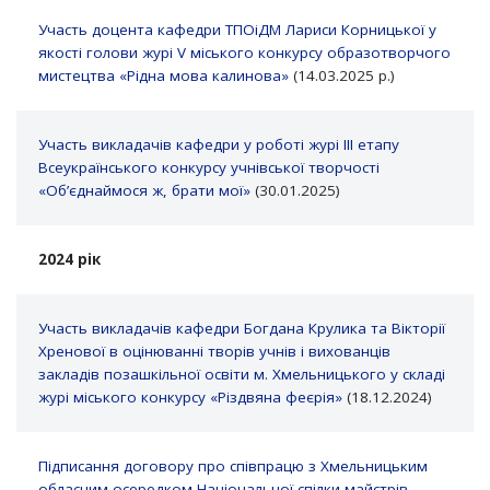
Участь доцента кафедри ТПОіДМ Лариси Корницької у
якості голови журі V міського конкурсу образотворчого
мистецтва «Рідна мова калинова»
(14.03.2025 р.)
Участь викладачів кафедри у роботі журі ІІІ етапу
Всеукраїнського конкурсу учнівської творчості
«Обʼєднаймося ж, брати мої»
(30.01.2025)
2024 рік
Участь викладачів кафедри Богдана Крулика та Вікторії
Хренової в оцінюванні творів учнів і вихованців
закладів позашкільної освіти м. Хмельницького у складі
журі міського конкурсу «Різдвяна феєрія»
(18.12.2024)
Підписання договору про співпрацю з Хмельницьким
обласним осередком Національної спілки майстрів