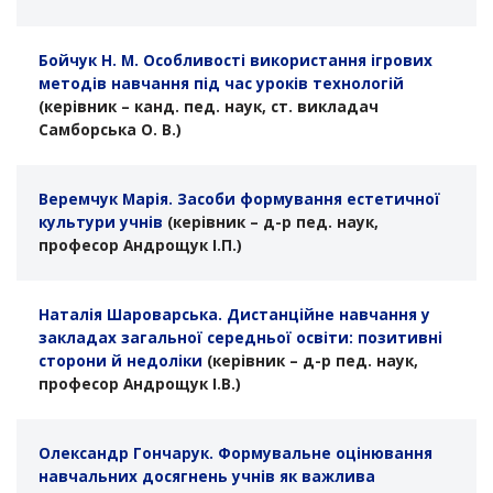
Бойчук Н. М. Особливості використання ігрових
методів навчання під час уроків технологій
(керівник – канд. пед. наук, ст. викладач
Самборська О. В.)
Веремчук Марія. Засоби формування естетичної
культури учнів
(керівник –
д-р
пед. наук,
професор Андрощук І.П.)
Наталія Шароварська. Дистанційне навчання у
закладах загальної середньої освіти: позитивні
сторони й недоліки
(керівник –
д-р
пед. наук,
професор Андрощук І.В.)
Олександр Гончарук. Формувальне оцінювання
навчальних досягнень учнів як важлива