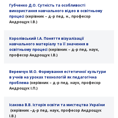
Губченко Д.О. Сутність та особливості
використання навчального відео в освітньому
процесі
(керівник –
д-р
пед. н., професор
Андрощук І.В.)
Королівський І.А. Поняття візуалізації
навчального матеріалу та її значення в
освітньому процесі
(керівник –
д-р
пед. н
аук
,
професор Андрощук І.В.)
Веремчук М.О. Формування естетичної культури
в учнів на уроках технологій як педагогічна
проблема
(керівник –
д-р
пед. н
аук
, професор
Андрощук І.П.)
Ісакова В.В. Історія освіти та мистецтва України
(керівник –
д-р
пед. н
аук
, професор Андрощук
І.В.)