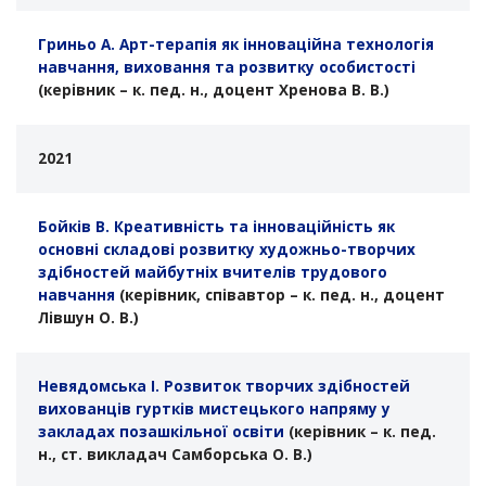
Гриньо А. Арт-терапія як інноваційна технологія
навчання, виховання та розвитку особистості
(керівник – к. пед. н., доцент Хренова В. В.)
2021
Бойків В. Креативність та інноваційність як
основні складові розвитку художньо-творчих
здібностей майбутніх вчителів трудового
навчання
(керівник, співавтор – к. пед. н., доцент
Лівшун О. В.)
Невядомська І. Розвиток творчих здібностей
вихованців гуртків мистецького напряму у
закладах позашкільної освіти
(керівник – к. пед.
н., ст. викладач Самборська О. В.)