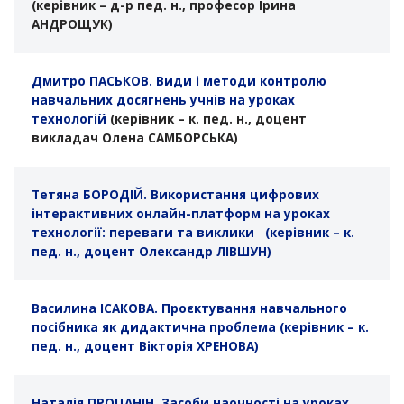
(керівник – д-р пед. н., професор Ірина
АНДРОЩУК)
Дмитро ПАСЬКОВ.
Види і методи контролю
навчальних досягнень учнів на уроках
технологій
(керівник –
к. пед. н., доцент
викладач Олена САМБОРСЬКА)
Тетяна БОРОДІЙ. Використання цифрових
інтерактивних онлайн-платформ на уроках
технології: переваги та виклики (керівник – к.
пед. н., доцент Олександр ЛІВШУН)
Василина ІСАКОВА. Проєктування навчального
посібника як дидактична проблема (керівник – к.
пед. н., доцент Вікторія ХРЕНОВА)
Наталія ПРОЦАНІН. Засоби наочності на уроках