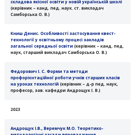
складова якісної освіти у новій українській школі
(керівник – канд. пед. н
аук
,
ст. викладач
Самборська О. В.)
Книш Денис. Особливості застосування квест-
технології у освітньому процесі закладів
загальної середньої освіти
(керівник – канд. пед.
н
аук
, старший викладач Самборська О. В.)
Федорович І. С.
Форми та методи
профорієнтаційної роботи учнів старших класів
на уроках технологій
(керівник – д-р пед. н
аук
,
професор, зав. кафедри Андрощук І. В.)
2023
Андрощук І.В., Веремчук М.О. Теоретико-
методологічні засади впровадження