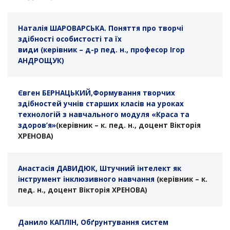
Наталія ШАРОВАРСЬКА. Поняття про творчі
здібності особистості та їх
види (керівник – д-р пед. н., професор Ігор
АНДРОЩУК)
Євген БЕРНАЦЬКИЙ,Формування творчих
здібностей учнів старших класів на уроках
технологій з навчального модуля «Краса та
здоров’я»
(керівник – к. пед. н., доцент Вікторія
ХРЕНОВА)
Анастасія ДАВИДЮК, Штучний інтелект як
інструмент інклюзивного навчання
(керівник – к.
пед. н., доцент Вікторія ХРЕНОВА)
Данило КАПЛІН, Обґрунтування систем