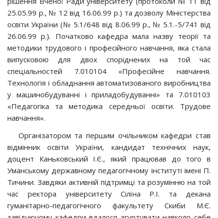
рішення Вченої Ради університету (протоколи № 11 від
25.05.99 р., № 12 від 16.06.99 р.) та дозволу Міністерства
освіти України (№ 5.1/648 від 8.06.99 р., № 5.1.-5/741 від
26.06.99 р.). Початково кафедра мала назву теорії та
методики трудового і професійного навчання, яка стала
випусковою для двох споріднених на той час
спеціальностей 7.010104 «Професійне навчання.
Технологія і обладнання автоматизованого виробництва
у машинобудуванні і приладобудуванні» та 7.010103
«Педагогіка та методика середньої освіти. Трудове
навчання».
Організатором та першим очільником кафедри став
відмінник освіти України, кандидат технічних наук,
доцент Каньковський І.Є., який працював до того в
Уманському державному педагогічному інституті імені П.
Тичини. Завдяки активній підтримці та розумінню на той
час ректора університету Сіліна Р.І. та декана
гуманітарно-педагогічного факультету Скиби М.Є.
завідуючому кафедри вдалося згуртувати навколо себе