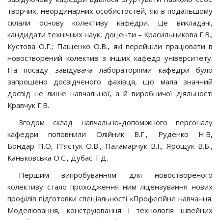
творчих, неординарних особистостей, які в подальшому
склали основу колективу кафедри. Це викладачі,
кандидати технічних наук, доценти – Красильникова Г.В.;
Кустова О.Г.; Пащенко О.В., які перейшли працювати в
новостворений колектив з інших кафедр університету.
На посаду завідувача лабораторіями кафедри було
запрошено досвідченого фахівця, що мала значний
досвід не лише навчальної, а й виробничої діяльності
Кравчук Г.В.
Згодом склад навчально-допоміжного персоналу
кафедри поповнили Олійник В.Г., Руденко Н.В,
Бондар П.О, П’ястук О.В., Паламарчук В.І., Ярощук В.Б.,
Каньковська О.С., Дубас Т.Д.
Першим випробуванням для новоствореного
колективу стало проходження ним ліцензування нових
профілів підготовки спеціальності «Професійне навчання.
Моделювання, конструювання і технологія швейних