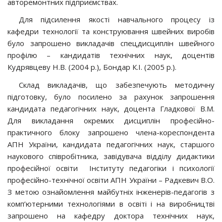
авторемонтних підприємствах.
Для підсилення якості навчального процесу із
кафедри технології та конструювання швейних виробів
було запрошено викладачів спецдисциплін швейного
профілю – кандидатів технічних наук, доцентів
Кудрявцеву Н.В. (2004 р.), Бондар К.І. (2005 р.).
Склад викладачів, що забезпечують методичну
підготовку, було посилено за рахунок запрошення
кандидата педагогічних наук, доцента Гладкової В.М.
Для викладання окремих дисциплін професійно-
практичного блоку запрошено члена-кореспондента
АПН України, кандидата педагогічних наук, старшого
наукового співробітника, завідувача відділу дидактики
професійної освіти Інституту педагогіки і психології
професійно-технічної освіти АПН України – Радкевич В.О.
З метою ознайомлення майбутніх інженерів-педагогів з
комп’ютерними технологіями в освіті і на виробництві
запрошено на кафедру доктора технічних наук,