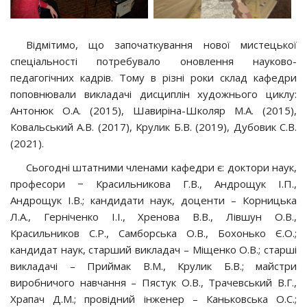
Відмітимо, що започаткування нової мистецької
спеціальності потребувало оновлення науково-
педагогічних кадрів. Тому в різні роки склад кафедри
поповнювали викладачі дисциплін художнього циклу:
Антонюк О.А. (2015), Шавиріна-Школяр М.А. (2015),
Ковальський А.В. (2017), Крулик Б.В. (2019), Дубовик С.В.
(2021).
Сьогодні штатними членами кафедри є: доктори наук,
професори − Красильникова Г.В., Андрощук І.П.,
Андрощук І.В.; кандидати наук, доценти – Корницька
Л.А., Герніченко І.І., Хренова В.В., Лівшун О.В.,
Красильников С.Р., Самборська О.В., Бохонько Є.О.;
кандидат наук, старший викладач – Міщенко О.В.; старші
викладачі – Приймак В.М., Крулик Б.В.; майстри
виробничого навчання – Пястук О.В., Трачевський В.Г.,
Храпач Д.М.; провідний інженер – Каньковська О.С.;