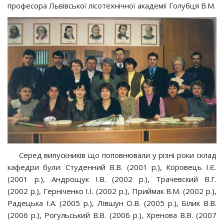
професора Львівської лісотехнічної академії Голубця В.М.
Серед випускників що поповнювали у різні роки склад
кафедри були: Студенний В.В. (2001 р.), Коровець І.Є.
(2001 р.), Андрощук І.В. (2002 р.), Трачевский В.Г.
(2002 р.), Герніченко І.І. (2002 р.), Приймак В.М. (2002 р.),
Радецька І.А. (2005 р.), Лівшун О.В. (2005 р.), Білик В.В.
(2006 р.), Рогульський В.В. (2006 р.), Хренова В.В. (2007