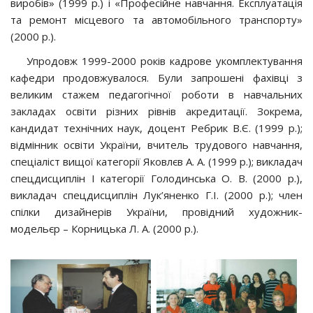
виробів» (1999 р.) і «Професійне навчання. Експлуатація
та ремонт місцевого та автомобільного транспорту»
(2000 р.).
Упродовж 1999-2000 років кадрове укомплектування
кафедри продовжувалося. Були запрошені фахівці з
великим стажем педагогічної роботи в навчальних
закладах освіти різних рівнів акредитації. Зокрема,
кандидат технічних наук, доцент Ребрик В.Є. (1999 р.);
відмінник освіти України, вчитель трудового навчання,
спеціаліст вищої категорії Яковлєв А. А. (1999 р.); викладач
спецдисциплін І категорії Голодинська О. В. (2000 р.),
викладач спецдисциплін Лук’яненко Г.І. (2000 р.); член
спілки дизайнерів України, провідний художник-
модельєр – Корницька Л. А. (2000 р.).