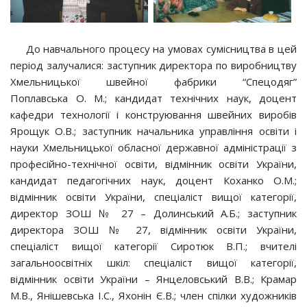
До навчального процесу на умовах сумісництва в цей
період залучалися: заступник директора по виробництву
Хмельницької швейної фабрики “Спецодяг”
Поплавська О. М.; кандидат технічних наук, доцент
кафедри технології і конструювання швейних виробів
Ярощук О.В.; заступник начальника управління освіти і
науки Хмельницької обласної державної адміністрації з
професійно-технічної освіти, відмінник освіти України,
кандидат педагогічних наук, доцент Коханко О.М.;
відмінник освіти України, спеціаліст вищої категорії,
директор ЗОШ № 27 – Долинський А.Б.; заступник
директора ЗОШ № 27, відмінник освіти України,
спеціаліст вищої категорії Сиротюк В.П.; вчителі
загальноосвітніх шкіл: спеціаліст вищої категорії,
відмінник освіти України – Янцеловський В.В.; Крамар
М.В., Янішевська І.С., Яхонін Є.В.; член спілки художників