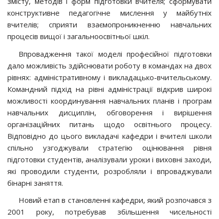
змісту, методів і форм підготовки вчителя; сформувати
конструктивне педагогічне мислення у майбутніх
вчителів; сприяти взаємопроникненню навчальних
процесів вищої і загальноосвітньої шкіл.
Впровадження такої моделі професійної підготовки
дало можливість здійснювати роботу в командах на двох
рівнях: адміністративному і викладацько-вчительському.
Командний підхід на рівні адміністрації відкрив широкі
можливості координування навчальних планів і програм
навчальних дисциплін, обговорення і вирішення
організаційних питань щодо освітнього процесу.
Відповідно до цього викладачі кафедри і вчителі школи
спільно узгоджували стратегію оцінювання рівня
підготовки студентів, аналізували уроки і виховні заходи,
які проводили студенти, розробляли і впроваджували
бінарні заняття.
Новий етап в становленні кафедри, який розпочався з
2001 року, потребував збільшення чисельності