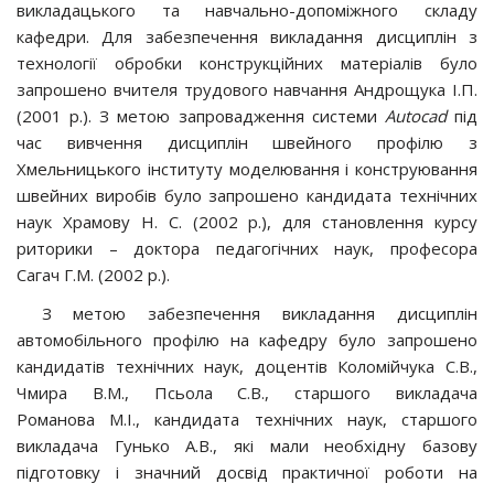
викладацького та навчально-допоміжного складу
кафедри. Для забезпечення викладання дисциплін з
технології обробки конструкційних матеріалів було
запрошено вчителя трудового навчання Андрощука І.П.
(2001 р.). З метою запровадження системи
A
u
tocad
під
час вивчення дисциплін швейного профілю з
Хмельницького інституту моделювання і конструювання
швейних виробів було запрошено кандидата технічних
наук Храмову Н. С. (2002 р.), для становлення курсу
риторики – доктора педагогічних наук, професора
Сагач Г.М. (2002 р.).
З метою забезпечення викладання дисциплін
автомобільного профілю на кафедру було запрошено
кандидатів технічних наук, доцентів Коломійчука С.В.,
Чмира В.М., Псьола С.В., старшого викладача
Романова М.І., кандидата технічних наук, старшого
викладача Гунько А.В., які мали необхідну базову
підготовку і значний досвід практичної роботи на