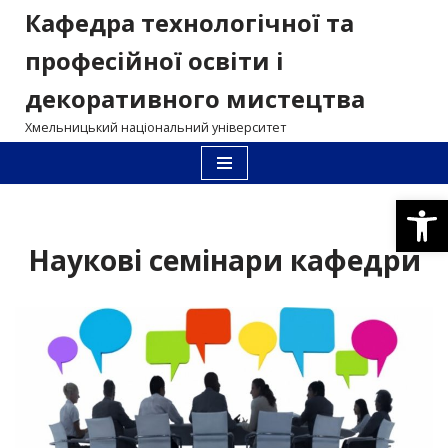
Кафедра технологічної та
Перейти
професійної освіти і
до
декоративного мистецтва
вмісту
Хмельницький національний університет
Відкри
Наукові семінари кафедри