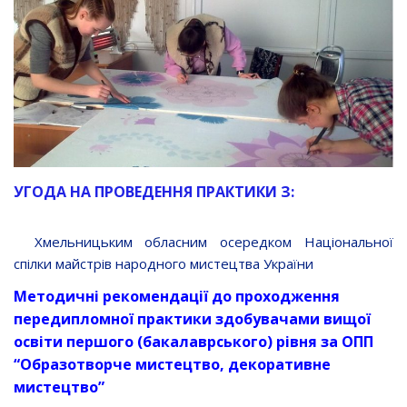
УГОДА НА ПРОВЕДЕННЯ ПРАКТИКИ З:
Хмельницьким обласним осередком Національної
спілки майстрів народного мистецтва України
Методичні рекомендації до проходження
передипломної практики здобувачами вищої
освіти першого (бакалаврського) рівня за ОПП
“Образотворче мистецтво, декоративне
мистецтво”