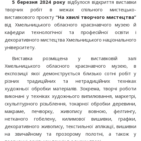
5 березня 2024 року
відбулося відкриття виставки
творчих робіт в межах спільного мистецько-
виставкового проєкту
“На хвилі творчого мистецтва”
від Хмельницького обласного краєзнавчого музею й
кафедри технологічної та професійної освіти і
декоративного мистецтва Хмельницького національного
університету.
Виставка розміщена у виставковій залі
Хмельницького обласного краєзнавчого музею, в
експозиції якої демонструється близько сотні робіт у
різних традиційних та нетрадиційних техніках
художньої обробки матеріалів. Зокрема, творчі роботи
виконані у техніках художнього випилювання, маркетрі,
скульптурного різьблення, токарної обробки деревини,
макраме, печворку, живопису вовною, фелтингу,
нетканого гобелену, килимової вишивки, графіки,
декоративного живопису, текстильної аплікації, вишивки
на звичайному та прозорому полотні, а також у