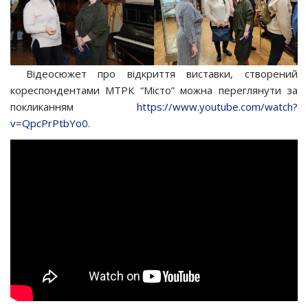
Відеосюжет про відкриття виставки, створений
кореспондентами МТРК “Місто” можна переглянути за
покликанням
https://www.youtube.com/watch?
v=QpcPrPtbYo0
.