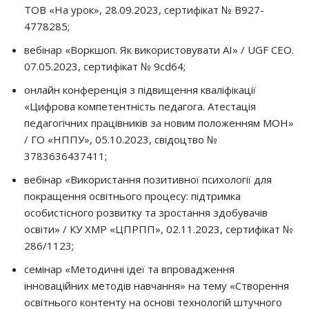
ТОВ «На урок», 28.09.2023, сертифікат № В927-
4778285;
вебінар «Воркшоп. Як використовувати АІ» / UGF CEO.
07.05.2023, сертифікат № 9сd64;
онлайн конференція з підвищення кваліфікації
«Цифрова компетентність педагога. Атестація
педагогічних працівників за новим положенням МОН»
/ ГО «НППУ», 05.10.2023, свідоцтво №
3783636437411;
вебінар «Використання позитивної психології для
покращення освітнього процесу: підтримка
особистісного розвитку та зростання здобувачів
освіти» / КУ ХМР «ЦПРПП», 02.11.2023, сертифікат №
286/1123;
семінар «Методичні ідеї та впровадження
інноваційних методів навчання» на тему «Створення
освітнього контенту на основі технологій штучного