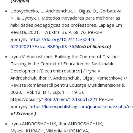
(
Scopus
)
Udovychenko, L., Androshchuk, I., Bigus, O., Gorbatova,
N., & Gytnyk, I. Métodos inovadores para melhorar as
habilidades pedagógicas dos professores. Laplage Em
Revista, 2021. – 7(Extra-B), P. 68-76. Режим
доступу:
https://doi.org/10.24115/S2446-
622020217Extra-B885p.68-76
(Web of Science)
Iryna V. Androshchuk. Building the Content of Teacher
Training in the Context of Education for Sustainable
Development [Electronic resource] / Iryna V.
Androshchuk, Ihor P. Androshchuk , Olga J. Komochkova //
Revista Românească pentru Educaţie Multidimensională,
2020. – Vol. 12, Is.1, Sup. 1. – 19–36.
https://doi.org/
18662/rrem/12.1sup1/221
Режим
доступу:
https://lumenpublishing.com/journals/index.php/r
of Science )
Iryna ANDROSHCHUK, Ihor ANDROSHCHUK,
Mykola KURACH, Viktoriia KHRENOVA,