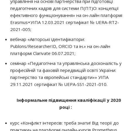
управління на основі партнерства при підготовці
педагогічних кадрів для системи П(ПТ)О: концепції
ефективного функціонування» на он-лайн платформі
Erasmus+УІПА 12.03.2021 сертифікат № UERA-RT2-
2021-005;
вебінар «Авторські ідентифікатори:
Publons/ResearcherID, ORCID та ін.» на он-лайн
платформі Clarivate 06.07.2021;
семінар «Педагогічна та управлінська досконалість у
професійній та фаховій передвищій освіті України:
партнерство та європейські стандарти»» УІПА
29.11.2021 сертифікат № UEPA-SS1-2021-010.
Інформальне підвищення кваліфікації у 2020
році :
курс «Конфлікт інтересів: треба знати! Від теорії до
практики» на платформі онлайн-курсів Prometheus