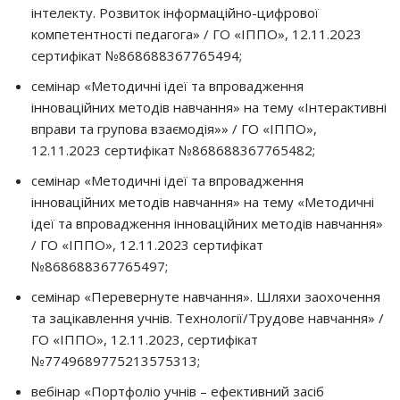
інтелекту. Розвиток інформаційно-цифрової
компетентності педагога» / ГО «ІППО», 12.11.2023
сертифікат №868688367765494;
семінар «Методичні ідеї та впровадження
інноваційних методів навчання» на тему «Інтерактивні
вправи та групова взаємодія»» / ГО «ІППО»,
12.11.2023 сертифікат №868688367765482;
семінар «Методичні ідеї та впровадження
інноваційних методів навчання» на тему «Методичні
ідеї та впровадження інноваційних методів навчання»
/ ГО «ІППО», 12.11.2023 сертифікат
№868688367765497;
семінар «Перевернуте навчання». Шляхи заохочення
та зацікавлення учнів. Технології/Трудове навчання» /
ГО «ІППО», 12.11.2023, сертифікат
№7749689775213575313;
вебінар «Портфоліо учнів – ефективний засіб