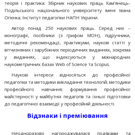
теорія і практика: Збірник наукових праць Кам’янець-
Подільського національного університету імені Івана
Огієнка; Інститут педагогіки НАПН України.
Автор понад 250 наукових праць. Серед них –
монографії, посібники (з грифом МОН), підручники,
методичні рекомендації, практикуми, наукові статті у
вітчизняних і зарубіжних періодичних виданнях, зокрема
у виданнях, що індексуються у міжнародних
наукометричних базах Web of Science та Scopus.
Наукові інтереси відносяться до професійної
педагогіки та методики викладання технологій; методики
професійного навчання; формування професійної
майстерності у майбутніх педагогів та їхньої підготовки
до педагогічної взаємодії у професійній діяльності.
Відзнаки і преміювання
Неодноразово нагороджувалася подяками та