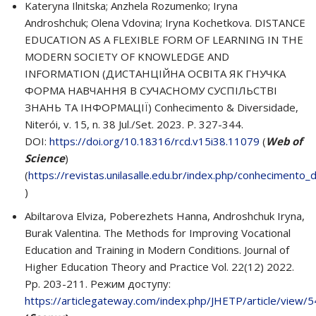
Kateryna Ilnitska; Anzhela Rozumenko; Iryna
Androshchuk; Olena Vdovina; Iryna Kochetkova. DISTANCE
EDUCATION AS A FLEXIBLE FORM OF LEARNING IN THE
MODERN SOCIETY OF KNOWLEDGE AND
INFORMATION (ДИСТАНЦІЙНА ОСВІТА ЯК ГНУЧКА
ФОРМА НАВЧАННЯ В СУЧАСНОМУ СУСПІЛЬСТВІ
ЗНАНЬ ТА ІНФОРМАЦІЇ) Conhecimento & Diversidade,
Niterói, v. 15, n. 38 Jul./Set. 2023. Р. 327-344.
DOI:
https://doi.org/10.18316/rcd.v15i38.11079
(
Web of
Science
)
(
https://revistas.unilasalle.edu.br/index.php/conhecimento_
)
Abiltarova Elviza, Poberezhets Hanna, Androshchuk Iryna,
Burak Valentina. The Methods for Improving Vocational
Education and Training in Modern Conditions. Journal of
Higher Education Theory and Practice Vol. 22(12) 2022.
Рр. 203-211. Режим доступу:
https://articlegateway.com/index.php/JHETP/article/view/