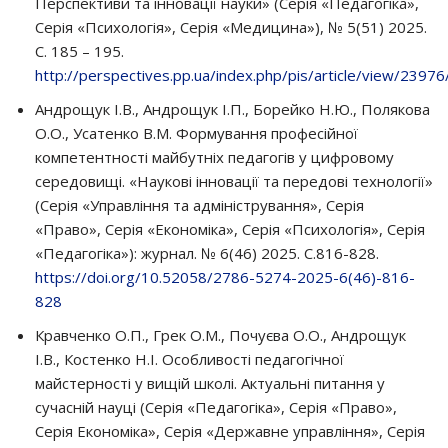
Перспективи та інновації науки» (Серія «Педагогіка»,
Серія «Психологія», Серія «Медицина»), № 5(51) 2025.
С. 185 – 195.
http://perspectives.pp.ua/index.php/pis/article/view/2397
Андрощук І.В., Андрощук І.П., Борейко Н.Ю., Полякова
О.О., Усатенко В.М. Формування професійної
компетентності майбутніх педагогів у цифровому
середовищі. «Наукові інновації та передові технології»
(Серія «Управління та адміністрування», Серія
«Право», Серія «Економіка», Серія «Психологія», Серія
«Педагогіка»): журнал. № 6(46) 2025. С.816-828.
https://doi.org/10.52058/2786-5274-2025-6(46)-816-
828
Кравченко О.П., Грек О.М., Почуєва О.О., Андрощук
І.В., Костенко Н.І. Особливості педагогічної
майстерності у вищій школі. Актуальні питання у
сучасній науці (Серія «Педагогіка», Серія «Право»,
Серія Економіка», Серія «Державне управління», Серія