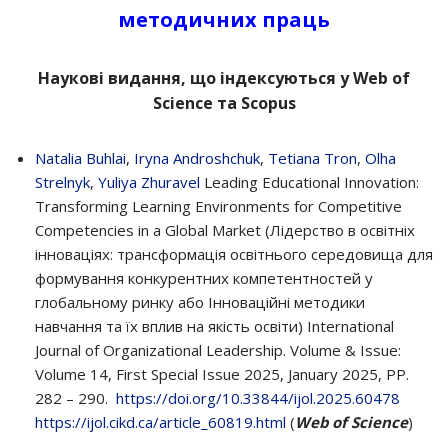
методичних праць
Наукові видання, що індексуються у Web of
Science та Scopus
Natalia Buhlai
,
Iryna Androshchuk
,
Tetiana Tron
,
Olha
Strelnyk
,
Yuliya Zhuravel
Leading Educational Innovation:
Transforming Learning Environments for Competitive
Competencies in a Global Market (Лідерство в освітніх
інноваціях: трансформація освітнього середовища для
формування конкурентних компетентностей у
глобальному ринку або Інноваційні методики
навчання та їх вплив на якість освіти) International
Journal of Organizational Leadership. Volume & Issue:
Volume 14, First Special Issue 2025, January 2025, РР.
282 – 290.
https://doi.org/10.33844/ijol.2025.60478
https://ijol.cikd.ca/article_60819.html
(
Web of Science
)