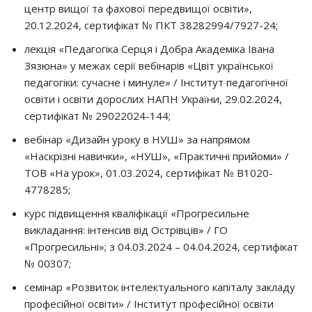
центр вищої та фахової передвищої освіти»,
20.12.2024, сертифікат № ПКТ 38282994/7927-24;
лекція «Педагогіка Серця і Добра Академіка Івана
Зязюна» у межах серії вебінарів «Цвіт української
педагогіки: сучасне і минуле» / Інститут педагогічної
освіти і освіти дорослих НАПН України, 29.02.2024,
сертифікат № 29022024-144;
вебінар «Дизайн уроку в НУШ» за напрямом
«Наскрізні навички», «НУШ», «Практичні прийоми» /
ТОВ «На урок», 01.03.2024, сертифікат № В1020-
4778285;
курс підвищення кваліфікації «Прогресильне
викладання: інтенсив від Острівців» / ГО
«Прогресильні»; з 04.03.2024 – 04.04.2024, сертифікат
№ 00307;
семінар «Розвиток інтелектуального капіталу закладу
професійної освіти» / Інститут професійної освіти