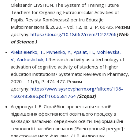
Oleksandr LIVSHUN. The System of Training Future
Teachers for Organizing Extracurricular Activities of
Pupils. Revista Românească pentru Educaţie
Multidimensională. 2020. – Vol. 12, Is. 2, P. 60-85. Режим
доступу:
https://doi.org/10.18662/rrem/12.2/266
(Web
of Science )
Alieksieienko, T.
,
Pivnenko, Y.
,
Apalat, H.
,
Mohilevska,
V.
,
Androshchuk, I.
Research activity as a technology of
activation of cognitive activity of students of higher
education institutions/ Systematic Reviews in Pharmacy,
2020. – 11(9), P. 474-477. Режим
доступу:
https://www.sysrevpharm.org/fulltext/196-
1602485896.pdf?1606581764
(Scopus)
Андрощук І. В. Скрайбінг-презентація як засіб
підвищення ефективності освітнього процесу в
закладах загальної середньої освіти. Інформаційні
технології і засоби навчання [Електронний ресурс] :
електронне наук. фах. вид. / І.В. Андрощук,