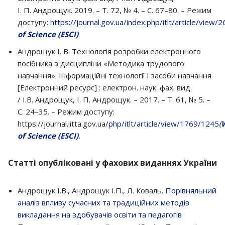
І. П. Андрощук. 2019. – Т. 72, № 4. – С. 67–80. – Режим
доступу:
https://journal.gov.ua/index.php/itlt/article/view/
of Science (ESCI)
.
Андрощук І. В. Технологія розробки електронного
посібника з дисципліни «Методика трудового
навчання». Інформаційні технології і засоби навчання
[Електронний ресурс] : електрон. наук. фах. вид.
/ І.В. Андрощук, І. П. Андрощук. – 2017. – Т. 61, № 5. –
С. 24–35. – Режим доступу:
https://journal.iitta.gov.ua/
php/itlt/article/view/1769/1245
(
of Science (ESCI)
.
Статті опубліковані у фахових виданнях України
Андрощук І.В., Андрощук І.П., Л. Коваль.
Порівняльний
аналіз впливу сучасних та традиційних методів
викладання на здобувачів освіти та педагогів