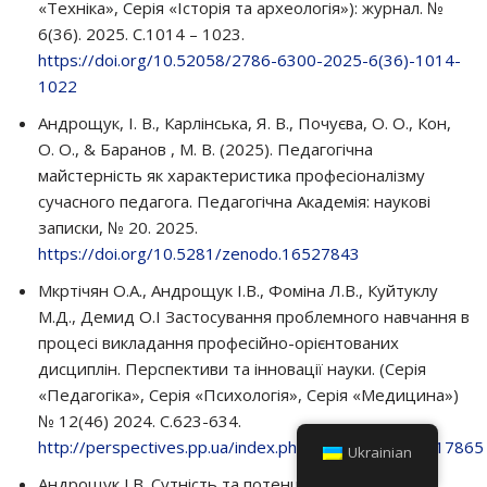
«Техніка», Серія «Історія та археологія»): журнал. №
6(36). 2025. С.1014 – 1023.
https://doi.org/10.52058/2786-6300-2025-6(36)-1014-
1022
Андрощук, І. В., Карлінська, Я. В., Почуєва, О. О., Кон,
О. О., & Баранов , М. В. (2025). Педагогічна
майстерність як характеристика професіоналізму
сучасного педагога. Педагогічна Академія: наукові
записки, № 20. 2025.
https://doi.org/10.5281/zenodo.16527843
Мкртічян О.А., Андрощук І.В., Фоміна Л.В., Куйтуклу
М.Д., Демид О.І Застосування проблемного навчання в
процесі викладання професійно-орієнтованих
дисциплін. Перспективи та інновації науки. (Серія
«Педагогіка», Серія «Психологія», Серія «Медицина»)
№ 12(46) 2024. С.623-634.
http://perspectives.pp.ua/index.php/pis/article/view/17865
Ukrainian
Андрощук І.В. Сутність та потенційні можливості