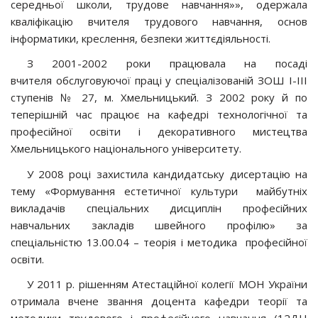
середньої школи, трудове навчання»», одержала
кваліфікацію вчителя трудового навчання, основ
інформатики, креслення, безпеки життєдіяльності.
З 2001-2002 роки працювала на посаді
вчителя обслуговуючої праці у спеціалізованій ЗОШ І-ІІІ
ступенів № 27, м. Хмельницький. З 2002 року й по
теперішній час працює на кафедрі технологічної та
професійної освіти і декоративного мистецтва
Хмельницького національного університету.
У 2008 році захистила кандидатську дисертацію на
тему «Формування естетичної культури майбутніх
викладачів спеціальних дисциплін професійних
навчальних закладів швейного профілю» за
спеціальністю 13.00.04 – теорія і методика професійної
освіти.
У 2011 р. рішенням Атестаційної колегії МОН України
отримала вчене звання доцента кафедри теорії та
методики трудового і професійного навчання (12ДЦ