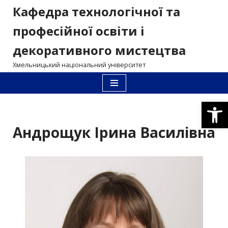
Кафедра технологічної та
Перейти
професійної освіти і
до
декоративного мистецтва
вмісту
Хмельницький національний університет
Відкри
Андрощук Ірина Василівна