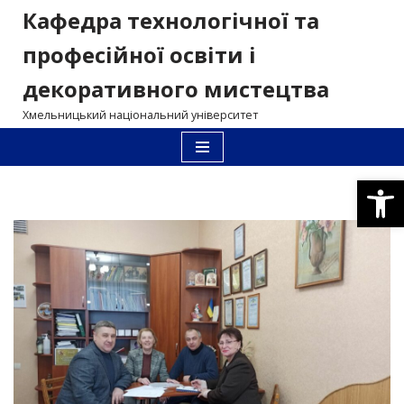
Кафедра технологічної та
Перейти
професійної освіти і
до
декоративного мистецтва
вмісту
Хмельницький національний університет
Відкри