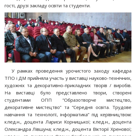
гості, друзі закладу освіти та студенти.
У рамках проведення урочистого заходу кафедра
ТПО і ДМ прийняла участь у виставці науково-технічних,
художніх та декоративно-прикладних творів / виробів.
На виставці було представлено твори, створені
студентами ОПП “Образотворче мистецтво,
декоративне мистецтво” та “Середня освіта. Трудове
навчання та технології, інформатика” під керівництвом:
к.пед.н., доцента Лариси Корницької; к.пед.н., доцента
Олександра Лівшуна; к.пед.н., доцента Вікторії Хренової;