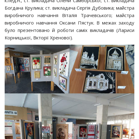
к.пед.н., ст. викладача Олени Самборської; ст. викладача
Богдана Крулика; ст. викладача Сергія Дубовика; майстра
виробничого навчання Віталія Трачевського; майстра
виробничого навчання Оксани Пястук. В межах заходу
було презентовано й роботи саміх викладачів (Лариси
Корницької, Вкторії Хренової).