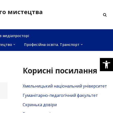
ого мистецтва
в медіапросторі
тецтво
Професійна освіта. Транспорт
Відкри
Корисні посилання
Хмельницький національний університет
Гуманітарно-педагогічний факультет
Скринька довiри