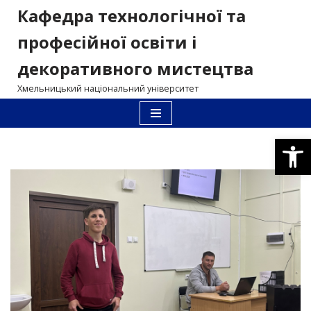
Кафедра технологічної та
Перейти
професійної освіти і
до
декоративного мистецтва
вмісту
Хмельницький національний університет
Відкри