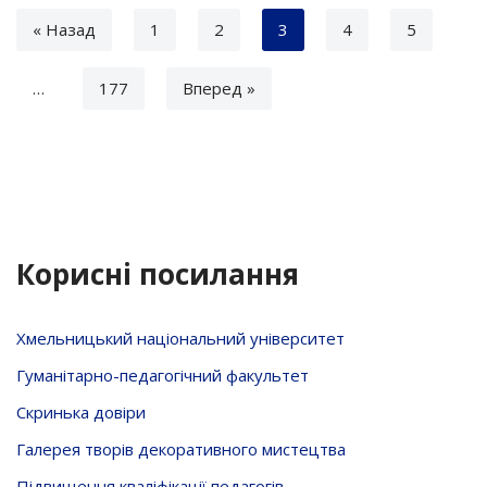
« Назад
1
2
3
4
5
…
177
Вперед »
Корисні посилання
Хмельницький національний університет
Гуманітарно-педагогічний факультет
Скринька довiри
Галерея творів декоративного мистецтва
Підвищення кваліфікації педагогів