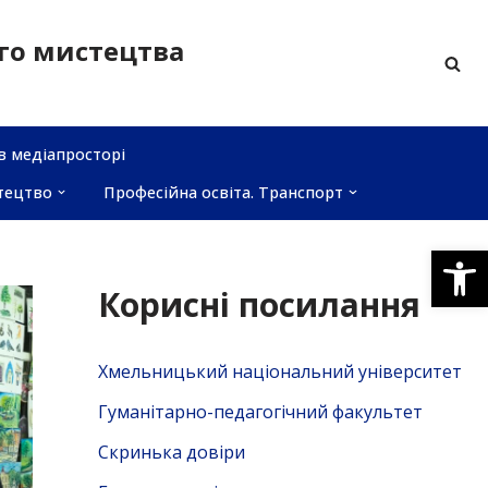
ого мистецтва
в медіапросторі
тецтво
Професійна освіта. Транспорт
Відкри
Корисні посилання
Хмельницький національний університет
Гуманітарно-педагогічний факультет
Скринька довiри