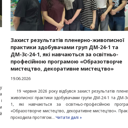
Захист результатів пленерно-живописної
практики здобувачами груп ДМ-24-1 та
ДМ-3с-24-1, які навчаються за освітньо-
професійною програмою «Образотворче
мистецтво, декоративне мистецтво»
19.06.2026
у
19 червня 2026 року відбувся захист результатів плен
а
живописної практики здобувачами групи ДМ-24-1 та ДМ-3с
і
1, які навчаються за освітньо-професійною прогр
и
«Образотворче мистецтво, декоративне мистецтво». Прак
й
проходила протягом…
Читати далі »