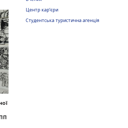
Центр кар’єри
Студентська туристична агенція
ної
е
ОПП