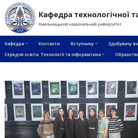
Кафедра технологічної т
Перейти
Хмельницький національний університет
до
вмісту
Кафедра
Контакти
Вступнику
Здобувачу ви
Середня освіта. Технології та інформатика
Образотв