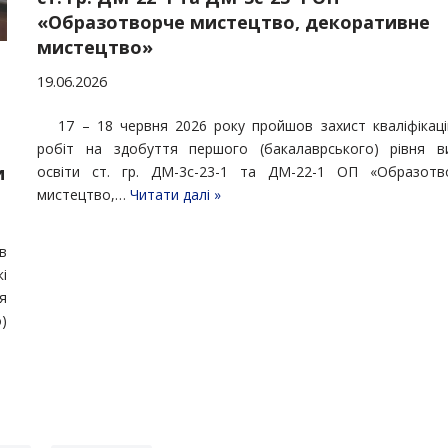
«Образотворче мистецтво, декоративне
мистецтво»
19.06.2026
17 – 18 червня 2026 року пройшов захист кваліфікаці
робіт на здобуття першого (бакалаврського) рівня в
и
освіти ст. гр. ДМ-3с-23-1 та ДМ-22-1 ОП «Образотв
мистецтво,…
Читати далі »
в
і
я
)