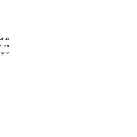
йних
ищої
орче