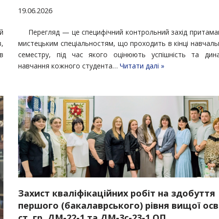
19.06.2026
й
Перегляд — це специфічний контрольний захід притама
в,
мистецьким спеціальностям, що проходить в кінці навчаль
в
семестру, під час якого оцінюють успішність та дина
навчання кожного студента…
Читати далі »
Захист кваліфікаційних робіт на здобуття
першого (бакалаврського) рівня вищої осв
ст. гр. ДМ-22-1 та ДМ-3с-23-1 ОП