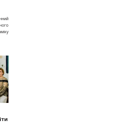
нний
ного
міку
іти