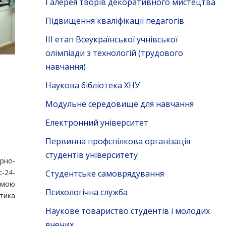
Галерея творів декоративного мистецтва
Підвищення кваліфікації педагогів
ІІІ етап Всеукраїнської учнівської
олімпіади з технологій (трудового
навчання)
Наукова бібліотека ХНУ
Модульне середовище для навчання
Електронний університет
Первинна профспілкова організація
студентів університету
ерно-
-24-
Студентське самоврядування
амою
Психологічна служба
тика
Наукове товариство студентів і молодих
вчених