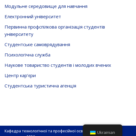
Модульне середовище для навчання
Електронний університет
Первинна профспілкова організація студентів
університету
Студентське самоврядування
Психологічна служба
Наукове товариство студентів і молодих вчених
Центр кар’єри
Студентська туристична агенція
Кафедра технологічної та професійної освіти і декоративного
Ukrainian