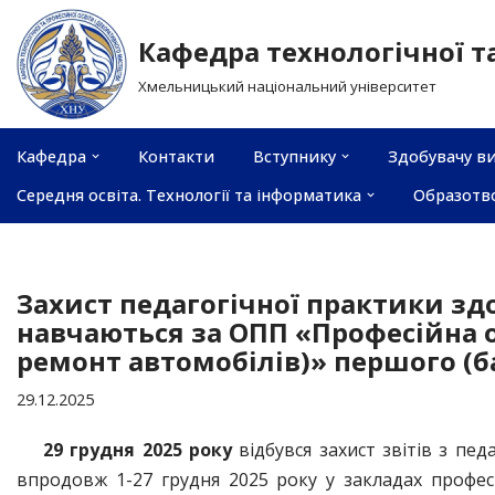
Кафедра технологічної т
Перейти
Хмельницький національний університет
до
вмісту
Кафедра
Контакти
Вступнику
Здобувачу ви
Середня освіта. Технології та інформатика
Образотв
Захист педагогічної практики зд
навчаються за ОПП «Професійна о
ремонт автомобілів)» першого (б
29.12.2025
29 грудня 2025 року
відбувся захист звітів з пед
впродовж 1-27 грудня 2025 року у закладах профес