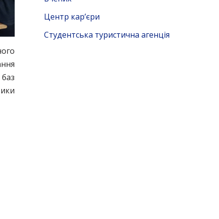
Центр кар’єри
Студентська туристична агенція
ного
ання
 баз
тики