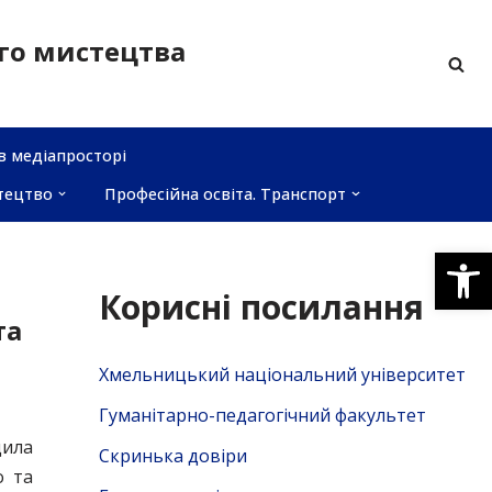
ого мистецтва
в медіапросторі
тецтво
Професійна освіта. Транспорт
Відкри
Корисні посилання
та
Хмельницький національний університет
Гуманітарно-педагогічний факультет
дила
Скринька довiри
о та