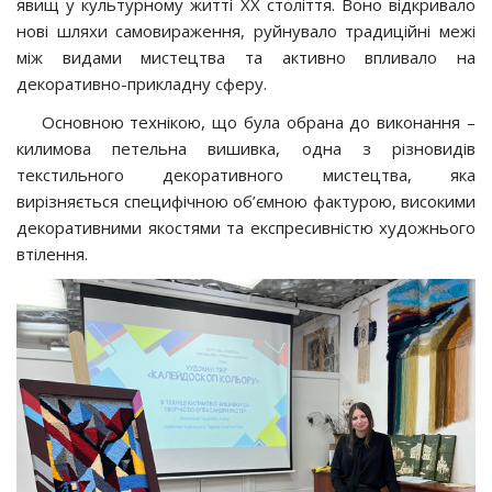
явищ у культурному житті ХХ століття. Воно відкривало
нові шляхи самовираження, руйнувало традиційні межі
між видами мистецтва та активно впливало на
декоративно-прикладну сферу.
Основною технікою, що була обрана до виконання –
килимова петельна вишивка, одна з різновидів
текстильного декоративного мистецтва, яка
вирізняється специфічною об’ємною фактурою, високими
декоративними якостями та експресивністю художнього
втілення.