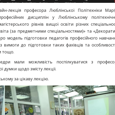
айн-лекція професора Люблінської Політехніки Мар
рофесійних дисциплін у Люблінському політехніч
магістерського рівнів вищої освіти різних спеціально
 освіта (за предметними спеціальностями)» та «Декорат
про модель підготовки педагогів професійного навчан
 з вимоги до підготовки таких фахівців та особливос
и тощо.
афедри мали можливість поспілкуватися з профес
 думки щодо змісту лекції.
кому за цікаву лекцію.