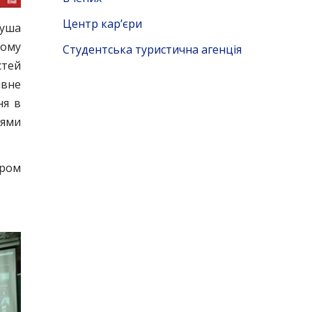
Центр кар’єри
іуша
ному
Студентська туристична агенція
стей
ивне
ня в
тями
ором