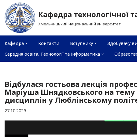
Кафедра технологічної т
Перейти
Хмельницький національний університет
до
вмісту
Кафедра
Контакти
Вступнику
Здобувачу ви
Середня освіта. Технології та інформатика
Образотв
Відбулася гостьова лекція профе
Маріуша Шнядковського на тему 
дисциплін у Люблінському політ
27.10.2025