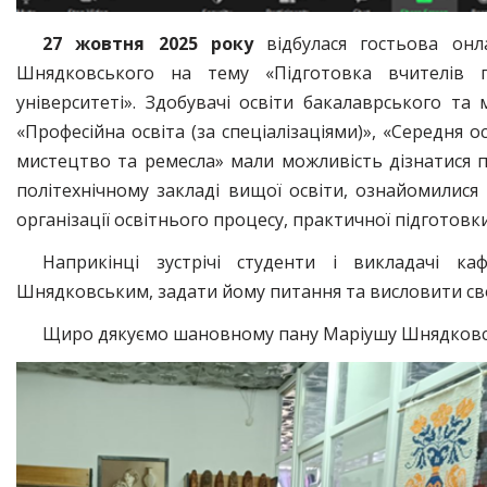
27 жовтня 2025 року
відбулася гостьова онл
Шнядковського на тему «Підготовка вчителів п
університеті». Здобувачі освіти бакалаврського та 
«Професійна освіта (за спеціалізаціями)», «Середня
мистецтво та ремесла» мали можливість дізнатися 
політехнічному закладі вищої освіти, ознайомилися
організації освітнього процесу, практичної підготовк
Наприкінці зустрічі студенти і викладачі к
Шнядковським, задати йому питання та висловити свої
Щиро дякуємо шановному пану Маріушу Шнядковсь