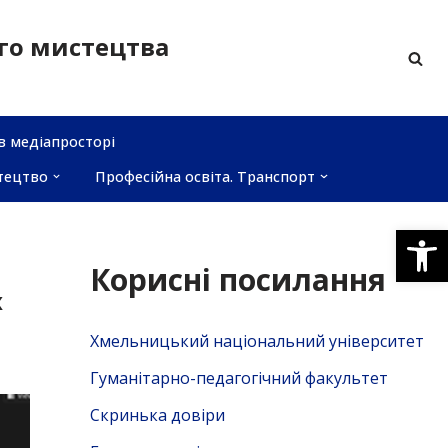
ого мистецтва
в медіапросторі
тецтво
Професійна освіта. Транспорт
Відкри
Корисні посилання
х
Хмельницький національний університет
Гуманітарно-педагогічний факультет
Скринька довiри