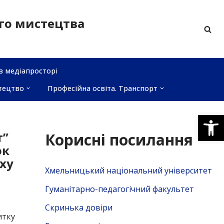
ого мистецтва
в медіапросторі
тецтво
Професійна освіта. Транспорт
Відкри
т”
Корисні посилання
ок
ху
Хмельницький національний університет
Гуманітарно-педагогічний факультет
Скринька довiри
итку