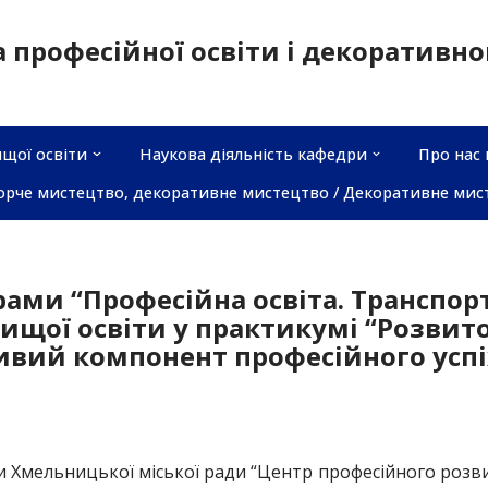
а професійної освіти і декоративн
щої освіти
Наукова діяльність кафедри
Про нас 
орче мистецтво, декоративне мистецтво / Декоративне мис
рами “Професійна освіта. Транспор
вищої освіти у практикумі “Розвит
ивий компонент професійного успі
ви Хмельницької міської ради “Центр професійного розв