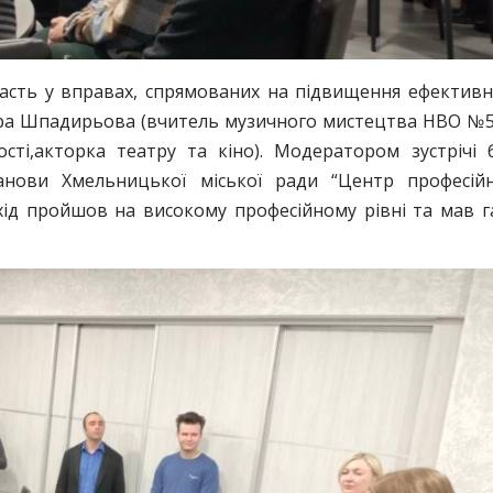
асть у вправах, спрямованих на підвищення ефективн
 Віра Шпадирьова (вчитель музичного мистецтва НВО №5
сті,акторка театру та кіно). Модератором зустрічі 
танови Хмельницької міської ради “Центр професій
хід пройшов на високому професійному рівні та мав г