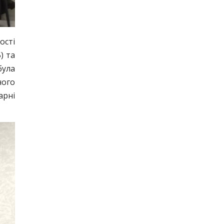
ості
) та
була
ного
арні