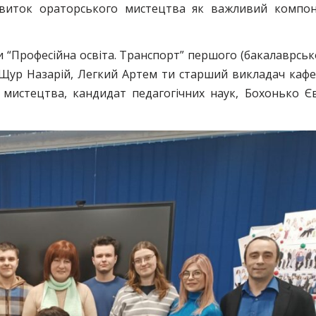
озвиток ораторського мистецтва як важливий компо
и “Професійна освіта. Транспорт” першого (бакалаврськ
, Щур Назарій, Легкий Артем ти старший викладач каф
о мистецтва, кандидат педагогічних наук, Бохонько Є