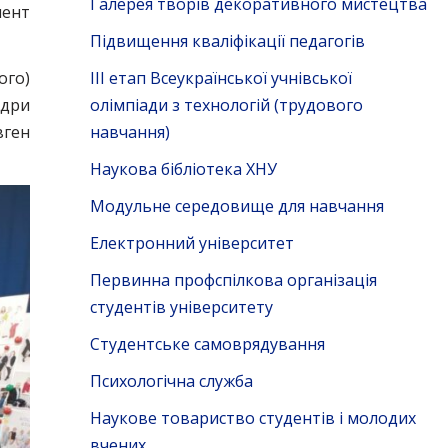
Галерея творів декоративного мистецтва
нент
Підвищення кваліфікації педагогів
ого)
ІІІ етап Всеукраїнської учнівської
едри
олімпіади з технологій (трудового
вген
навчання)
Наукова бібліотека ХНУ
Модульне середовище для навчання
Електронний університет
Первинна профспілкова організація
студентів університету
Студентське самоврядування
Психологічна служба
Наукове товариство студентів і молодих
вчених