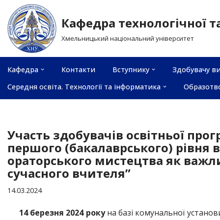
Кафедра технологічної т
Перейти
Хмельницький національний університет
до
вмісту
Кафедра
Контакти
Вступнику
Здобувачу ви
Середня освіта. Технології та інформатика
Образотв
Участь здобувачів освітньої прог
першого (бакалаврського) рівня 
ораторського мистецтва як важл
сучасного вчителя”
14.03.2024
14 березня 2024 року
на базі комунальної устано