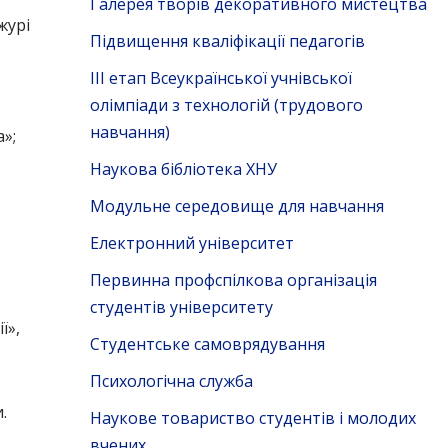
Галерея творів декоративного мистецтва
журі
Підвищення кваліфікації педагогів
ІІІ етап Всеукраїнської учнівської
олімпіади з технологій (трудового
навчання)
»;
Наукова бібліотека ХНУ
Модульне середовище для навчання
Електронний університет
Первинна профспілкова організація
студентів університету
ї»,
Студентське самоврядування
Психологічна служба
.
Наукове товариство студентів і молодих
вчених