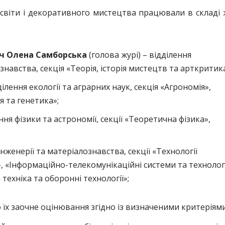
освіти і декоративного мистецтва працювали в складі 
ач
Олена Самборська
(голова журі) – відділення
авства, секція «Теорія, історія мистецтв та арткритика
ділення екології та аграрних наук, секція «Агрономія»,
я та генетика»;
ння фізики та астрономії, секції «Теоретична фізика»,
інженерії та матеріалознавства, секції «Технології
, «Інформаційно-телекомунікаційні системи та технологі
техніка та оборонні технології»;
їх заочне оцінювання згідно із визначеними критеріями