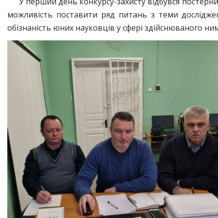
У перший день конкурсу-захисту відбувся постерний
можливість поставити ряд питань з теми дослідже
обізнаність юних науковців у сфері здійснюваного ни