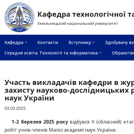
Кафедра технологічної т
Перейти
Хмельницький національний університет
до
вмісту
Кафедра
Контакти
Вступнику
Здобувачу ви
Середня освіта. Технології та інформатика
Образотв
Участь викладачів кафедри в журі
захисту науково-дослідницьких р
наук України
03.03.2025
1-2 березня 2025 року
відбувся ІІ (обласний) ет
робіт учнів-членів Малої академії наук України.