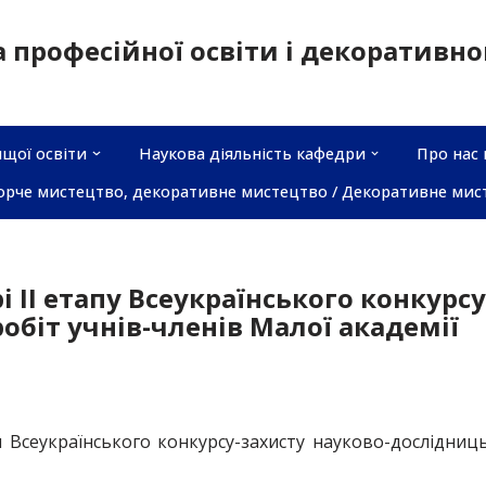
а професійної освіти і декоративн
щої освіти
Наукова діяльність кафедри
Про нас 
орче мистецтво, декоративне мистецтво / Декоративне мис
 ІІ етапу Всеукраїнського конкурсу
обіт учнів-членів Малої академії
ап Всеукраїнського конкурсу-захисту науково-дослідниц