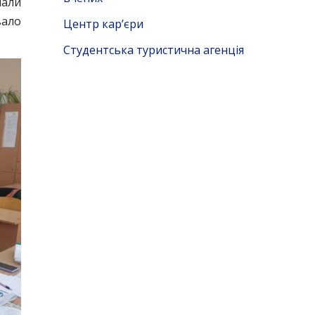
мали
вало
Центр кар’єри
Студентська туристична агенція