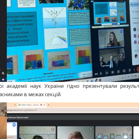
ої академії наук України гідно презентували резуль
часниками в межах секцій.