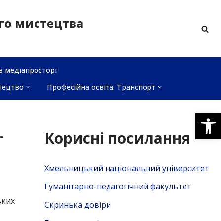
ого мистецтва
в медіапросторі
тецтво
Професійна освіта. Транспорт
Відкри
-
Корисні посилання
Хмельницький національний університет
Гуманітарно-педагогічний факультет
ьких
Скринька довiри