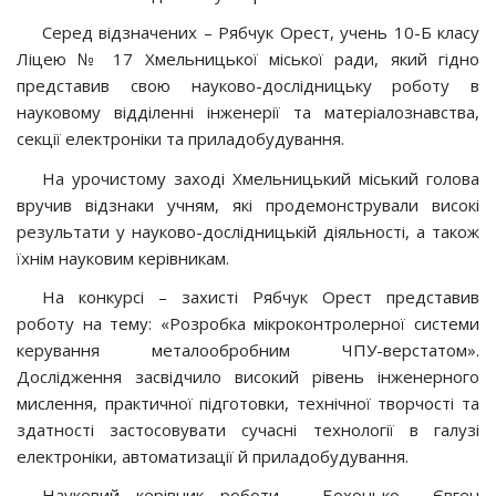
Серед відзначених – Рябчук Орест, учень 10-Б класу
Ліцею № 17 Хмельницької міської ради, який гідно
представив свою науково-дослідницьку роботу в
науковому відділенні інженерії та матеріалознавства,
секції електроніки та приладобудування.
На урочистому заході Хмельницький міський голова
вручив відзнаки учням, які продемонстрували високі
результати у науково-дослідницькій діяльності, а також
їхнім науковим керівникам.
На конкурсі – захисті Рябчук Орест представив
роботу на тему: «Розробка мікроконтролерної системи
керування металообробним ЧПУ-верстатом».
Дослідження засвідчило високий рівень інженерного
мислення, практичної підготовки, технічної творчості та
здатності застосовувати сучасні технології в галузі
електроніки, автоматизації й приладобудування.
Науковий керівник роботи – Бохонько Євген