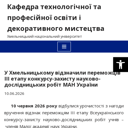
Кафедра технологічної та
Перейти
професійної освіти і
до
декоративного мистецтва
вмісту
Хмельницький національний університет
Відкри
У Хмельницькому відзначили переможців
ІІІ етапу конкурсу-захисту науково-
дослідницьких робіт МАН України
10.06.2026
10 червня 2026
року
відбулися урочистості з нагоди
вручення відзнак переможцям ІІІ етапу Всеукраїнського
конкурсу-захисту науково-дослідницьких робіт учнів –
членів Малої академії наук України.