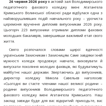
26 червня 2026 року
в актовій залі Володимирського
педагогічного фахового коледжу імені Агатангела
Кримського Волинської обласної ради відбулася одна з
найзворушливіших подій навчального року – урочиста
церемонія вручення дипломів випускникам 2026 року.
Цьогоріч 223 випускники отримали дипломи фахових
молодших бакалаврів, завершивши важливий етап свого
життя.
Свято розпочалося словами щирої вдячності
українським Захисникам і Захисницям. Саме завдяки їхній
мужності коледж продовжує навчати, виховувати й
випускати покоління молодих фахівців, які будуватимуть
майбутнє нашої держави. Звертаючись до випускників,
директор коледжу Микола Савельєв наголосив:
«Сьогодні ви стаєте членами нашої великої родини –
родини випускників Володимирського педагогічного
фахового коледжу імені Агатангела Кримського. Наш
заклад завжди буде для вас відкритий: приходьте, вас