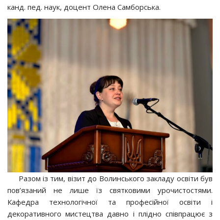
канд. пед. наук, доцент Олена Самборська.
Разом із тим, візит до Волинського закладу освіти був
пов’язаний не лише їз святковими урочистостями.
Кафедра технологічної та професійної освіти і
декоративного мистецтва давно і плідно співпрацює з