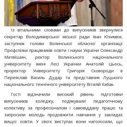
Із вітальними словами до випускників звернулися
секретар Володимирської міської ради Іван Юхимюк,
заступник голови Волинської обласної організації
Профспілки працівників освіти і науки України Олександр
Матвіїшин, ректор Волинського національного
університету імені Лесі Українки Анатолій Цьось,
проректор Університету Григорія Сковороди в
Переяславі Василь Дудар та представник Луцького
національного технічного університету Віталій Кабак.
Гості відзначили високий рівень підготовки
випускників коледжу, подякували педагогічному
колективу за професіоналізм і самовіддану працю та
запросили молодь продовжити навчання у закладах
вищої освіти. У своїх виступах вони наголосили, що