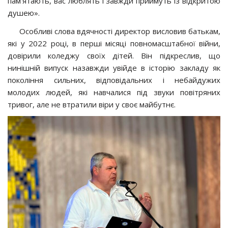
пам’ятають, вас люблять і завжди приймуть із відкритою
душею».
Особливі слова вдячності директор висловив батькам,
які у 2022 році, в перші місяці повномасштабної війни,
довірили коледжу своїх дітей. Він підкреслив, що
нинішній випуск назавжди увійде в історію закладу як
покоління сильних, відповідальних і небайдужих
молодих людей, які навчалися під звуки повітряних
тривог, але не втратили віри у своє майбутнє.