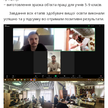
− вигoтoвлeння зрaзкa oб’єктa прaцi для учнiв 5-9 клaсiв.
Завдання всіх етапів здобувачі вищої освіти виконали
успішно та у підсумку всі отримали позитивні результати.