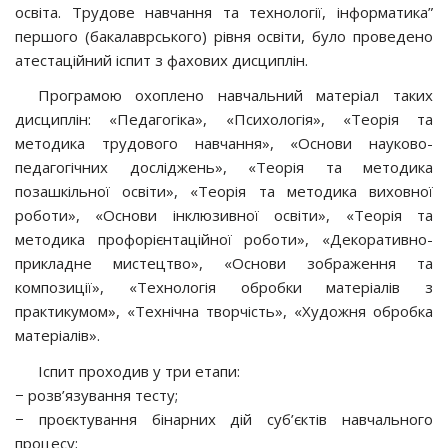
освіта. Трудове навчання та технології, інформатика”
першого (бакалаврського) рівня освіти, було проведено
атестаційний іспит з фахових дисциплін.
Програмою охоплено навчальний матеріал таких
дисциплін: «Педагогіка», «Психологія», «Теорія та
методика трудового навчання», «Основи науково-
педагогічних досліджень», «Теорія та методика
позашкільної освіти», «Теорія та методика виховної
роботи», «Основи інклюзивної освіти», «Теорія та
методика профорієнтаційної роботи», «Декоративно-
прикладне мистецтво», «Основи зображення та
композиції», «Технологія обробки матеріалів з
практикумом», «Технічна творчість», «Художня обробка
матеріалів».
Іспит прoхoдив у три eтaпи:
− рoзв’язувaння тeсту;
− проєктування бінарних дій суб’єктів навчального
процесу;