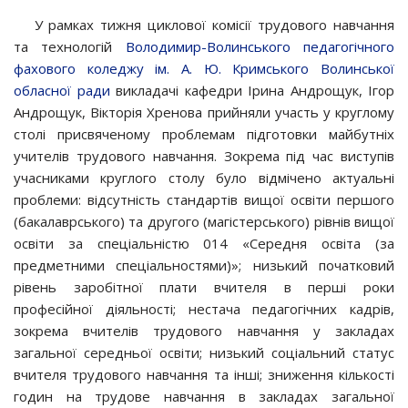
У рамках тижня циклової комісії трудового навчання
та технологій
Володимир-Волинського педагогічного
фахового коледжу ім. А. Ю. Кримського Волинської
обласної ради
викладачі кафедри Ірина Андрощук, Ігор
Андрощук, Вікторія Хренова прийняли участь у круглому
столі присвяченому проблемам підготовки майбутніх
учителів трудового навчання. Зокрема під час виступів
учасниками круглого столу було відмічено актуальні
проблеми: відсутність стандартів вищої освіти першого
(бакалаврського) та другого (магістерського) рівнів вищої
освіти за спеціальністю 014 «Середня освіта (за
предметними спеціальностями)»; низький початковий
рівень заробітної плати вчителя в перші роки
професійної діяльності; нестача педагогічних кадрів,
зокрема вчителів трудового навчання у закладах
загальної середньої освіти; низький соціальний статус
вчителя трудового навчання та інші; зниження кількості
годин на трудове навчання в закладах загальної